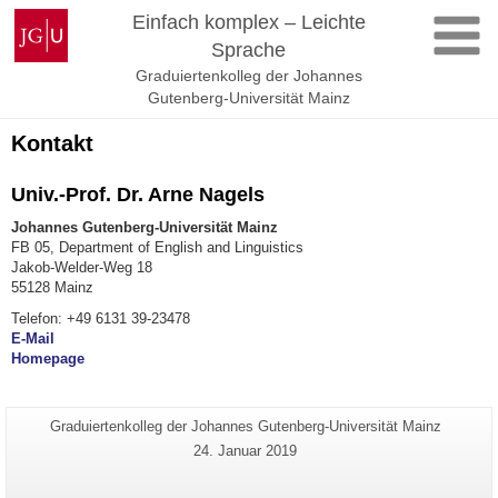
Zum
Johannes
Einfach komplex – Leichte
Inhalt
Gutenberg-
Sprache
springen
Universität
Graduiertenkolleg der Johannes
Mainz
Gutenberg-Universität Mainz
Kontakt
Univ.-Prof. Dr. Arne Nagels
Johannes Gutenberg-Universität Mainz
FB 05, Department of English and Linguistics
Jakob-Welder-Weg 18
55128 Mainz
Telefon: +49 6131 39-23478
E-Mail
Homepage
Zusätzliche
Seiten-
Graduiertenkolleg der Johannes Gutenberg-Universität Mainz
Name:
Informationen
Letzte
24. Januar 2019
Aktualisierung:
zu
dieser