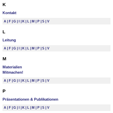
K
Kontakt
A
F
G
I
K
L
M
P
S
V
L
Leitung
A
F
G
I
K
L
M
P
S
V
M
Materialien
Mitmachen!
A
F
G
I
K
L
M
P
S
V
P
Präsentationen & Publikationen
A
F
G
I
K
L
M
P
S
V