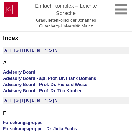
Zum
Johannes
Einfach komplex – Leichte
Inhalt
Gutenberg-
Sprache
springen
Universität
Graduiertenkolleg der Johannes
Mainz
Gutenberg-Universität Mainz
Index
A
F
G
I
K
L
M
P
S
V
A
Advisory Board
Advisory Board - apl. Prof. Dr. Frank Domahs
Advisory Board - Prof. Dr. Richard Wiese
Advisory Board - Prof. Dr. Tilo Kircher
A
F
G
I
K
L
M
P
S
V
F
Forschungsgruppe
Forschungsgruppe - Dr. Julia Fuchs