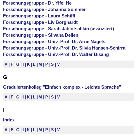
Forschungsgruppe - Dr. Yifei He
Forschungsgruppe - Johanna Sommer
Forschungsgruppe - Laura Schiffl
Forschungsgruppe - Liv Borghardt
Forschungsgruppe - Sarah Jablotschkin (assoziiert)
Forschungsgruppe - Silvana Deilen
Forschungsgruppe - Univ.-Prof. Dr. Arne Nagels
Forschungsgruppe - Univ.-Prof. Dr. Silvia Hansen-Schirra
Forschungsgruppe - Univ.-Prof. Dr. Walter Bisang
A
F
G
I
K
L
M
P
S
V
G
Graduiertenkolleg "Einfach komplex - Leichte Sprache"
A
F
G
I
K
L
M
P
S
V
I
Index
A
F
G
I
K
L
M
P
S
V