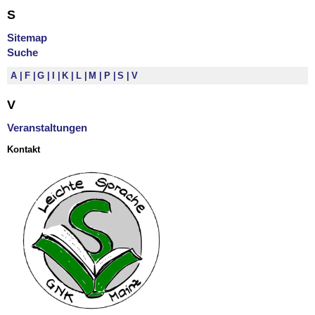
S
Sitemap
Suche
A
F
G
I
K
L
M
P
S
V
V
Veranstaltungen
Kontakt